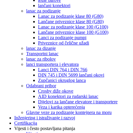
letne barove
lančani konektori
lanac za podizanje
Lanac za podizanje klase 80 (G80)
Lančane priveznice klase 80 (G80)
Lanac za podizanje klase 100 (G100)
Lančane priveznice klase 100 (G100)
Lanci za podizanje pumpi
Priveznice od čelične užadi
lanac za dizanje
Transportni lanac
lanac za ribolov
lanci transportera i elevatora
Lanci DIN 764 i DIN 766
DIN 745 i DIN 5699 lančani okovi
Zupčanici okruglog lanca
Odabrani pribor
Crosby diže okove
AID konektori za rudarski lanac
Dijelovi za lančane elevatore i transportere
Veza i karika opterećenja
Glavne veze za podizanje kontejnera na moru
Inženjering i istraživanje i razvoj
Certifikacija
Vijesti i često postavljana pitanja