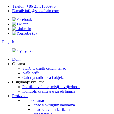
Telefon: +86-21-31300975
E-mail: info@scic-chain.com
English
Dom
O nama
SCIC Okrugli čelični lanac
Naša priča
Galerija radionica i objekata
Osiguranje kvalitete
Politika kvalitete, misija i vrijednosti
Kontrola kvalitete u izradi lanaca
Proizvodi
rudarski lanac
lanac s okruglim karikama
lanac s ravnim karikama