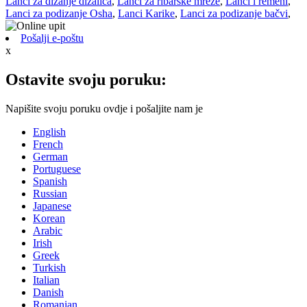
Lanci za dizanje dizalica
,
Lanci za ribarske mreže
,
Lanci i remeni
,
Lanci za podizanje Osha
,
Lanci Karike
,
Lanci za podizanje bačvi
,
Pošalji e-poštu
x
Ostavite svoju poruku:
Napišite svoju poruku ovdje i pošaljite nam je
English
French
German
Portuguese
Spanish
Russian
Japanese
Korean
Arabic
Irish
Greek
Turkish
Italian
Danish
Romanian