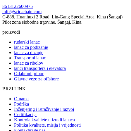
8613122600975
info@scic-chain.com
C-888, Huanhuxi 2 Road, Lin-Gang Special Area, Kina (Šangaj)
Pilot zona slobodne trgovine, Šangaj, Kina.
proizvodi
rudarski lanac
lanac za podizanje
lanac za dizanje
Transportni lanac
lanac za ribolov
lanci transportera i elevatora
Odabrani pribor
Glavne veze za offshore
BRZI LINK
O nama
Podrška
Inženjering i istraživanje i razvoj
Certifikacija
Kontrola kvalitete u izradi lanaca
Politika kvalitete, misija i vrijednosti
Kontaktirajte nas