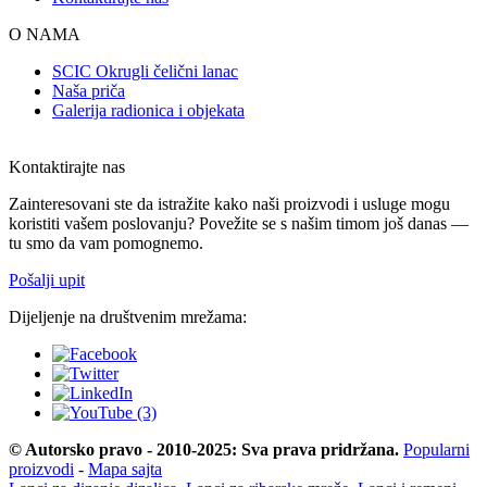
O NAMA
SCIC Okrugli čelični lanac
Naša priča
Galerija radionica i objekata
Kontaktirajte nas
Zainteresovani ste da istražite kako naši proizvodi i usluge mogu
koristiti vašem poslovanju? Povežite se s našim timom još danas —
tu smo da vam pomognemo.
Pošalji upit
Dijeljenje na društvenim mrežama:
© Autorsko pravo - 2010-2025: Sva prava pridržana.
Popularni
proizvodi
-
Mapa sajta