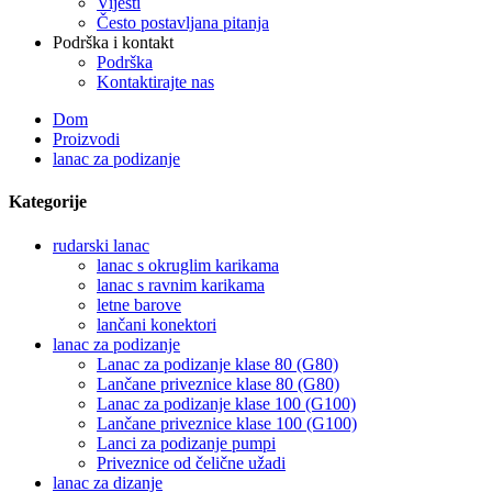
Vijesti
Često postavljana pitanja
Podrška i kontakt
Podrška
Kontaktirajte nas
Dom
Proizvodi
lanac za podizanje
Kategorije
rudarski lanac
lanac s okruglim karikama
lanac s ravnim karikama
letne barove
lančani konektori
lanac za podizanje
Lanac za podizanje klase 80 (G80)
Lančane priveznice klase 80 (G80)
Lanac za podizanje klase 100 (G100)
Lančane priveznice klase 100 (G100)
Lanci za podizanje pumpi
Priveznice od čelične užadi
lanac za dizanje