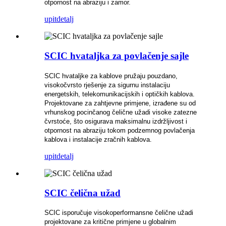
otpornost na abraziju i zamor.
upit
detalj
SCIC hvataljka za povlačenje sajle
SCIC hvataljke za kablove pružaju pouzdano,
visokočvrsto rješenje za sigurnu instalaciju
energetskih, telekomunikacijskih i optičkih kablova.
Projektovane za zahtjevne primjene, izrađene su od
vrhunskog pocinčanog čelične užadi visoke zatezne
čvrstoće, što osigurava maksimalnu izdržljivost i
otpornost na abraziju tokom podzemnog povlačenja
kablova i instalacije zračnih kablova.
upit
detalj
SCIC čelična užad
SCIC isporučuje visokoperformansne čelične užadi
projektovane za kritične primjene u globalnim