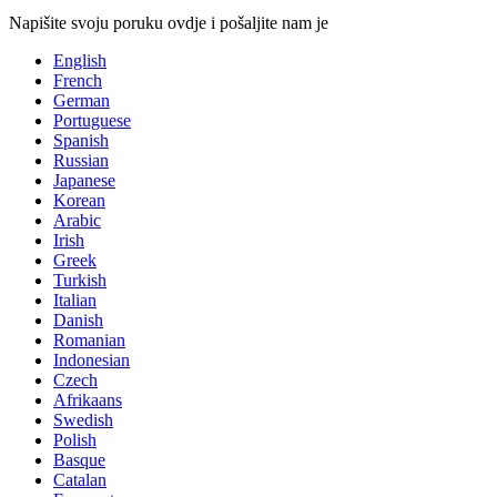
Napišite svoju poruku ovdje i pošaljite nam je
English
French
German
Portuguese
Spanish
Russian
Japanese
Korean
Arabic
Irish
Greek
Turkish
Italian
Danish
Romanian
Indonesian
Czech
Afrikaans
Swedish
Polish
Basque
Catalan