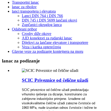
Transportni lanac
lanac za ribolov
lanci transportera i elevatora
Lanci DIN 764 i DIN 766
DIN 745 i DIN 5699 lančani okovi
Zupčanici okruglog lanca
Odabrani pribor
Crosby diže okove
AID konektori za rudarski lanac
Dijelovi za lančane elevatore i transportere
Veza i karika opterećenja
Glavne veze za podizanje kontejnera na moru
lanac za podizanje
SCIC Priveznice od čelične užadi
SCIC priveznice od čelične užadi predstavljaju
vrhunsko rješenje za dizanje, konstruirano za
zahtjevne industrijske primjene. Izrađene od
visokokvalitetne čelične užadi zatezne čvrstoće od
1960 MPa, nude izuzetan odnos čvrstoće i težine te