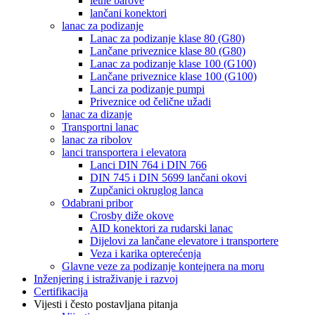
letne barove
lančani konektori
lanac za podizanje
Lanac za podizanje klase 80 (G80)
Lančane priveznice klase 80 (G80)
Lanac za podizanje klase 100 (G100)
Lančane priveznice klase 100 (G100)
Lanci za podizanje pumpi
Priveznice od čelične užadi
lanac za dizanje
Transportni lanac
lanac za ribolov
lanci transportera i elevatora
Lanci DIN 764 i DIN 766
DIN 745 i DIN 5699 lančani okovi
Zupčanici okruglog lanca
Odabrani pribor
Crosby diže okove
AID konektori za rudarski lanac
Dijelovi za lančane elevatore i transportere
Veza i karika opterećenja
Glavne veze za podizanje kontejnera na moru
Inženjering i istraživanje i razvoj
Certifikacija
Vijesti i često postavljana pitanja