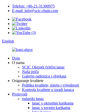
Telefon: +86-21-31300975
E-mail: info@scic-chain.com
English
Dom
O nama
SCIC Okrugli čelični lanac
Naša priča
Galerija radionica i objekata
Osiguranje kvalitete
Politika kvalitete, misija i vrijednosti
Kontrola kvalitete u izradi lanaca
Proizvodi
rudarski lanac
lanac s okruglim karikama
lanac s ravnim karikama