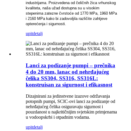
industrijama. Proizvedena od čeličnih žica vrhunskog
kvaliteta, naša užad dostupna su u visokim
stepenima zatezne čvrstoće od 1770 MPa, 1960 MPa
i 2160 MPa kako bi zadovoljila različite zahtjeve
opterećenja i sigurnosti.
upit
detalj
Lanci za podizanje pumpi – prečnika
4 do 20 mm, lanac od nehrđajućeg
čelika SS304, SS316, SS316L:
konstruisan za sigurnost i efikasnost
Dizajnirani za jedinstvene izazove održavanja
potopnih pumpi, SCIC-ovi lanci za podizanje od
nehrđajućeg čelika osiguravaju sigurnost i
pouzdanost u najkritičnijim svjetskim primjenama
u vodoopskrbi i otpadnim vodama.
upit
detalj