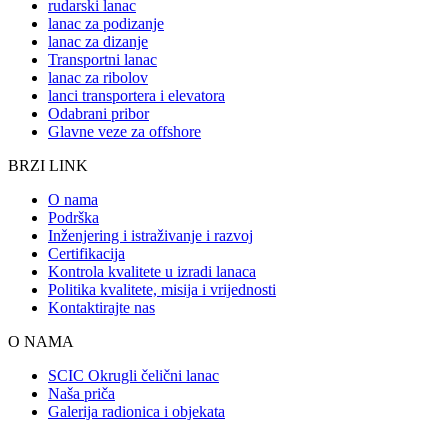
rudarski lanac
lanac za podizanje
lanac za dizanje
Transportni lanac
lanac za ribolov
lanci transportera i elevatora
Odabrani pribor
Glavne veze za offshore
BRZI LINK
O nama
Podrška
Inženjering i istraživanje i razvoj
Certifikacija
Kontrola kvalitete u izradi lanaca
Politika kvalitete, misija i vrijednosti
Kontaktirajte nas
O NAMA
SCIC Okrugli čelični lanac
Naša priča
Galerija radionica i objekata