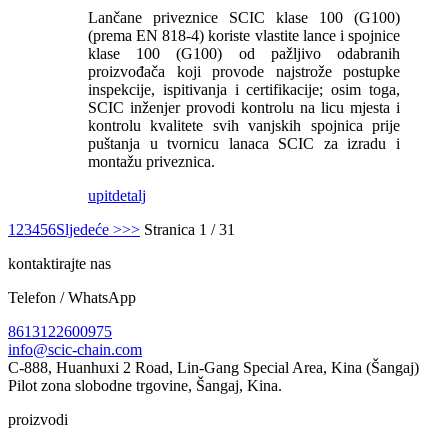
Lančane priveznice SCIC klase 100 (G100)
(prema EN 818-4) koriste vlastite lance i spojnice
klase 100 (G100) od pažljivo odabranih
proizvođača koji provode najstrože postupke
inspekcije, ispitivanja i certifikacije; osim toga,
SCIC inženjer provodi kontrolu na licu mjesta i
kontrolu kvalitete svih vanjskih spojnica prije
puštanja u tvornicu lanaca SCIC za izradu i
montažu priveznica.
upit
detalj
1
2
3
4
5
6
Sljedeće >
>>
Stranica 1 / 31
kontaktirajte nas
Telefon / WhatsApp
8613122600975
info@scic-chain.com
C-888, Huanhuxi 2 Road, Lin-Gang Special Area, Kina (Šangaj)
Pilot zona slobodne trgovine, Šangaj, Kina.
proizvodi