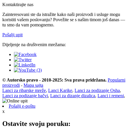
Kontaktirajte nas
Zainteresovani ste da istražite kako naši proizvodi i usluge mogu
koristiti vašem poslovanju? Povežite se s našim timom još danas —
tu smo da vam pomognemo.
Pošalji upit
Dijeljenje na društvenim mrežama:
© Autorsko pravo - 2010-2025: Sva prava pridržana.
Popularni
proizvodi
-
Mapa sajta
Lanci za ribarske mreže
,
Lanci Karike
,
Lanci za podizanje Osha
,
Lanci za podizanje bačvi
,
Lanci za dizanje dizalica
,
Lanci i remeni
,
Pošalji e-poštu
x
Ostavite svoju poruku: