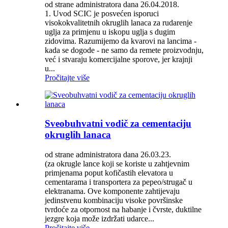
od strane administratora dana 26.04.2018.
1. Uvod SCIC je posvećen isporuci
visokokvalitetnih okruglih lanaca za rudarenje
uglja za primjenu u iskopu uglja s dugim
zidovima. Razumijemo da kvarovi na lancima -
kada se dogode - ne samo da remete proizvodnju,
već i stvaraju komercijalne sporove, jer krajnji
u...
Pročitajte više
Sveobuhvatni vodič za cementaciju
okruglih lanaca
od strane administratora dana 26.03.23.
(za okrugle lance koji se koriste u zahtjevnim
primjenama poput kofičastih elevatora u
cementarama i transportera za pepeo/strugač u
elektranama. Ove komponente zahtijevaju
jedinstvenu kombinaciju visoke površinske
tvrdoće za otpornost na habanje i čvrste, duktilne
jezgre koja može izdržati udarce...
Pročitajte više