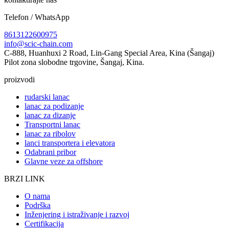
Telefon / WhatsApp
8613122600975
info@scic-chain.com
C-888, Huanhuxi 2 Road, Lin-Gang Special Area, Kina (Šangaj)
Pilot zona slobodne trgovine, Šangaj, Kina.
proizvodi
rudarski lanac
lanac za podizanje
lanac za dizanje
Transportni lanac
lanac za ribolov
lanci transportera i elevatora
Odabrani pribor
Glavne veze za offshore
BRZI LINK
O nama
Podrška
Inženjering i istraživanje i razvoj
Certifikacija