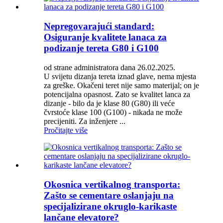
Nepregovarajući standard:
Osiguranje kvalitete lanaca za
podizanje tereta G80 i G100
od strane administratora dana 26.02.2025.
U svijetu dizanja tereta iznad glave, nema mjesta
za greške. Okačeni teret nije samo materijal; on je
potencijalna opasnost. Zato se kvalitet lanca za
dizanje - bilo da je klase 80 (G80) ili veće
čvrstoće klase 100 (G100) - nikada ne može
precijeniti. Za inženjere ...
Pročitajte više
Okosnica vertikalnog transporta:
Zašto se cementare oslanjaju na
specijalizirane okruglo-karikaste
lančane elevatore?