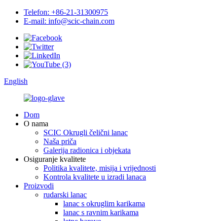
Telefon: +86-21-31300975
E-mail: info@scic-chain.com
English
Dom
O nama
SCIC Okrugli čelični lanac
Naša priča
Galerija radionica i objekata
Osiguranje kvalitete
Politika kvalitete, misija i vrijednosti
Kontrola kvalitete u izradi lanaca
Proizvodi
rudarski lanac
lanac s okruglim karikama
lanac s ravnim karikama