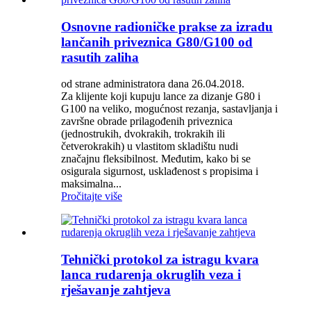
Osnovne radioničke prakse za izradu
lančanih priveznica G80/G100 od
rasutih zaliha
od strane administratora dana 26.04.2018.
Za klijente koji kupuju lance za dizanje G80 i
G100 na veliko, mogućnost rezanja, sastavljanja i
završne obrade prilagođenih priveznica
(jednostrukih, dvokrakih, trokrakih ili
četverokrakih) u vlastitom skladištu nudi
značajnu fleksibilnost. Međutim, kako bi se
osigurala sigurnost, usklađenost s propisima i
maksimalna...
Pročitajte više
Tehnički protokol za istragu kvara
lanca rudarenja okruglih veza i
rješavanje zahtjeva