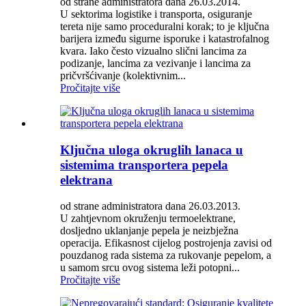
od strane administratora dana 26.03.2014.
U sektorima logistike i transporta, osiguranje
tereta nije samo proceduralni korak; to je ključna
barijera između sigurne isporuke i katastrofalnog
kvara. Iako često vizualno slični lancima za
podizanje, lancima za vezivanje i lancima za
pričvršćivanje (kolektivnim...
Pročitajte više
Ključna uloga okruglih lanaca u
sistemima transportera pepela
elektrana
od strane administratora dana 26.03.2013.
U zahtjevnom okruženju termoelektrane,
dosljedno uklanjanje pepela je neizbježna
operacija. Efikasnost cijelog postrojenja zavisi od
pouzdanog rada sistema za rukovanje pepelom, a
u samom srcu ovog sistema leži potopni...
Pročitajte više