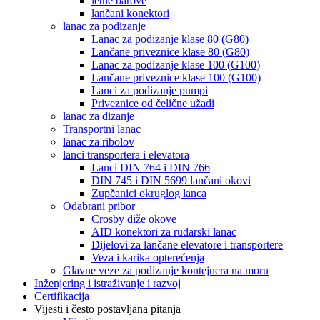
letne barove
lančani konektori
lanac za podizanje
Lanac za podizanje klase 80 (G80)
Lančane priveznice klase 80 (G80)
Lanac za podizanje klase 100 (G100)
Lančane priveznice klase 100 (G100)
Lanci za podizanje pumpi
Priveznice od čelične užadi
lanac za dizanje
Transportni lanac
lanac za ribolov
lanci transportera i elevatora
Lanci DIN 764 i DIN 766
DIN 745 i DIN 5699 lančani okovi
Zupčanici okruglog lanca
Odabrani pribor
Crosby diže okove
AID konektori za rudarski lanac
Dijelovi za lančane elevatore i transportere
Veza i karika opterećenja
Glavne veze za podizanje kontejnera na moru
Inženjering i istraživanje i razvoj
Certifikacija
Vijesti i često postavljana pitanja