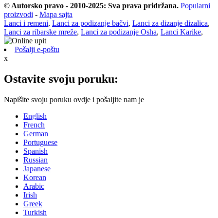
© Autorsko pravo - 2010-2025: Sva prava pridržana.
Popularni
proizvodi
-
Mapa sajta
Lanci i remeni
,
Lanci za podizanje bačvi
,
Lanci za dizanje dizalica
,
Lanci za ribarske mreže
,
Lanci za podizanje Osha
,
Lanci Karike
,
Pošalji e-poštu
x
Ostavite svoju poruku:
Napišite svoju poruku ovdje i pošaljite nam je
English
French
German
Portuguese
Spanish
Russian
Japanese
Korean
Arabic
Irish
Greek
Turkish