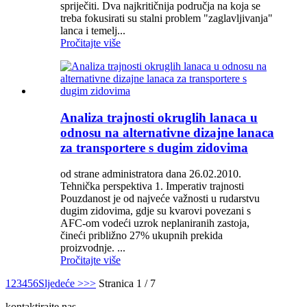
spriječiti. Dva najkritičnija područja na koja se
treba fokusirati su stalni problem "zaglavljivanja"
lanca i temelj...
Pročitajte više
Analiza trajnosti okruglih lanaca u
odnosu na alternativne dizajne lanaca
za transportere s dugim zidovima
od strane administratora dana 26.02.2010.
Tehnička perspektiva 1. Imperativ trajnosti
Pouzdanost je od najveće važnosti u rudarstvu
dugim zidovima, gdje su kvarovi povezani s
AFC-om vodeći uzrok neplaniranih zastoja,
čineći približno 27% ukupnih prekida
proizvodnje. ...
Pročitajte više
1
2
3
4
5
6
Sljedeće >
>>
Stranica 1 / 7
kontaktirajte nas