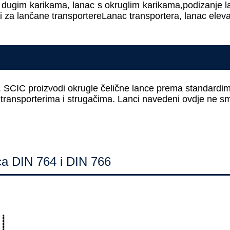
 dugim karikama, lanac s okruglim karikama,
podizanje l
ci za lančane transportere
Lanac transportera, lanac eleva
e. SCIC proizvodi okrugle čelične lance prema standardi
ransporterima i strugačima. Lanci navedeni ovdje ne smiju 
aca DIN 764 i DIN 766