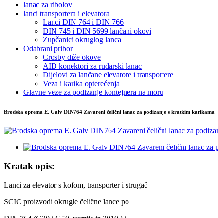
lanac za ribolov
lanci transportera i elevatora
Lanci DIN 764 i DIN 766
DIN 745 i DIN 5699 lančani okovi
Zupčanici okruglog lanca
Odabrani pribor
Crosby diže okove
AID konektori za rudarski lanac
Dijelovi za lančane elevatore i transportere
Veza i karika opterećenja
Glavne veze za podizanje kontejnera na moru
Brodska oprema E. Galv DIN764 Zavareni čelični lanac za podizanje s kratkim karikama
Kratak opis:
Lanci za elevator s kofom, transporter i strugač
SCIC proizvodi okrugle čelične lance po