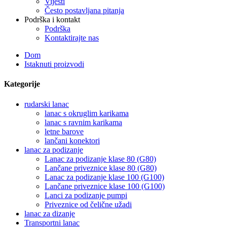
Vijesti
Često postavljana pitanja
Podrška i kontakt
Podrška
Kontaktirajte nas
Dom
Istaknuti proizvodi
Kategorije
rudarski lanac
lanac s okruglim karikama
lanac s ravnim karikama
letne barove
lančani konektori
lanac za podizanje
Lanac za podizanje klase 80 (G80)
Lančane priveznice klase 80 (G80)
Lanac za podizanje klase 100 (G100)
Lančane priveznice klase 100 (G100)
Lanci za podizanje pumpi
Priveznice od čelične užadi
lanac za dizanje
Transportni lanac