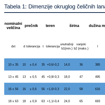
Tabela 1: Dimenzije okruglog čeličnih l
nominalni
prečnik
teren
širina
dužina mj
veličina
unutrašnji
vanjski
dxt
d
tolerancija
t
tolerancija
l
b1(min.)
b2 (maks.)
10 x 35
10
± 0,4
35
+0,6/-0,2
14,0
36
385
13 x 45
13
± 0,5
45
+0,8/-0,3
18,0
47
495
16 x 56
16
± 0,6
56
+1,0/-0,3
22,0
58
616
18 x 63
18
± 0,9
63
+1,1/-0,4
24,0
65
693