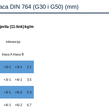
anaca DIN 764 (G30 i G50) (mm)
erila (11-link)
kg/m
tolerancija
klasa A
klasa B
+2/-1
+3/-1
2.1
+3/-1
+4/-1
3,5
+3/-1
+5/-2
5.3
+4/-1
+6/-2
6,7