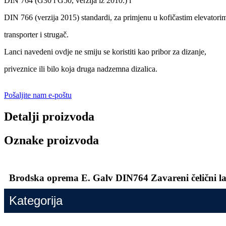
DIN 764 (G30 i G50, verzija iz 2010.) i
DIN 766 (verzija 2015) standardi, za primjenu u kofičastim elevatori
transporter i strugač.
Lanci navedeni ovdje ne smiju se koristiti kao pribor za dizanje,
priveznice ili bilo koja druga nadzemna dizalica.
Pošaljite nam e-poštu
Detalji proizvoda
Oznake proizvoda
Brodska oprema E. Galv DIN764 Zavareni čelični l
Kategorija