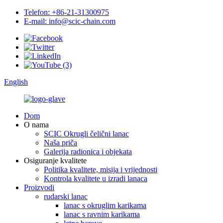
Telefon: +86-21-31300975
E-mail: info@scic-chain.com
English
Dom
O nama
SCIC Okrugli čelični lanac
Naša priča
Galerija radionica i objekata
Osiguranje kvalitete
Politika kvalitete, misija i vrijednosti
Kontrola kvalitete u izradi lanaca
Proizvodi
rudarski lanac
lanac s okruglim karikama
lanac s ravnim karikama