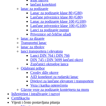
letne barove
lančani konektori
lanac za podizanje
Lanac za podizanje klase 80 (G80)
Lančane priveznice klase 80 (G80)
Lanac za podizanje klase 100 (G100)
Lančane priveznice klase 100 (G100)
Lanci za podizanje pumpi
Priveznice od čelične užadi
lanac za dizanje
Transportni lanac
lanac za ribolov
lanci transportera i elevatora
Lanci DIN 764 i DIN 766
DIN 745 i DIN 5699 lančani okovi
Zupčanici okruglog lanca
Odabrani pribor
Crosby diže okove
AID konektori za rudarski lanac
Dijelovi za lančane elevatore i transportere
Veza i karika opterećenja
Glavne veze za podizanje kontejnera na moru
Inženjering i istraživanje i razvoj
Certifikacija
Vijesti i često postavljana pitanja