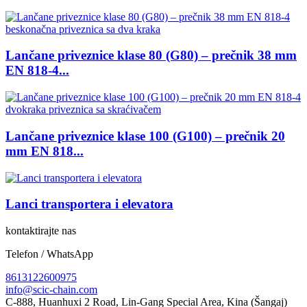
Lančane priveznice klase 80 (G80) – prečnik 38 mm
EN 818-4...
Lančane priveznice klase 100 (G100) – prečnik 20
mm EN 818...
Lanci transportera i elevatora
kontaktirajte nas
Telefon / WhatsApp
8613122600975
info@scic-chain.com
C-888, Huanhuxi 2 Road, Lin-Gang Special Area, Kina (Šangaj)