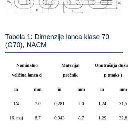
Tabela 1: Dimenzije lanca klase 70
(G70), NACM
Nominalno
Materijal
Unutrašnja duži
veličina lanca d
prečnik
p (maks.)
in
mm
in
mm
in
mm
1/4
7.0
0,281
7.0
1,24
31,5
16. maj
8,7
0,343
8,7
1,29
32,8