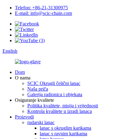
Telefon: +86-21-31300975
E-mail: info@scic-chain.com
English
Dom
O nama
SCIC Okrugli čelični lanac
Naša priča
Galerija radionica i objekata
Osiguranje kvalitete
Politika kvalitete, misija i vrijednosti
Kontrola kvalitete u izradi lanaca
Proizvodi
rudarski lanac
lanac s okruglim karikama
lanac s ravnim karikama