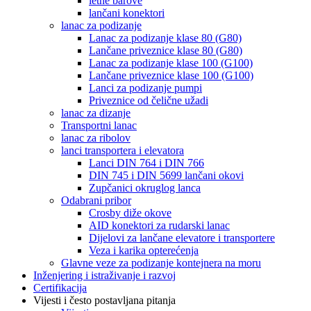
letne barove
lančani konektori
lanac za podizanje
Lanac za podizanje klase 80 (G80)
Lančane priveznice klase 80 (G80)
Lanac za podizanje klase 100 (G100)
Lančane priveznice klase 100 (G100)
Lanci za podizanje pumpi
Priveznice od čelične užadi
lanac za dizanje
Transportni lanac
lanac za ribolov
lanci transportera i elevatora
Lanci DIN 764 i DIN 766
DIN 745 i DIN 5699 lančani okovi
Zupčanici okruglog lanca
Odabrani pribor
Crosby diže okove
AID konektori za rudarski lanac
Dijelovi za lančane elevatore i transportere
Veza i karika opterećenja
Glavne veze za podizanje kontejnera na moru
Inženjering i istraživanje i razvoj
Certifikacija
Vijesti i često postavljana pitanja