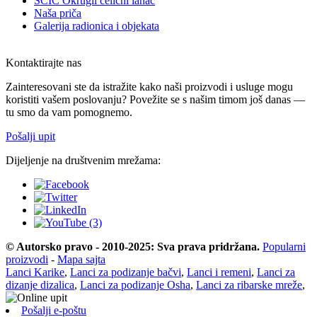
SCIC Okrugli čelični lanac
Naša priča
Galerija radionica i objekata
Kontaktirajte nas
Zainteresovani ste da istražite kako naši proizvodi i usluge mogu
koristiti vašem poslovanju? Povežite se s našim timom još danas —
tu smo da vam pomognemo.
Pošalji upit
Dijeljenje na društvenim mrežama:
© Autorsko pravo - 2010-2025: Sva prava pridržana.
Popularni
proizvodi
-
Mapa sajta
Lanci Karike
,
Lanci za podizanje bačvi
,
Lanci i remeni
,
Lanci za
dizanje dizalica
,
Lanci za podizanje Osha
,
Lanci za ribarske mreže
,
Pošalji e-poštu