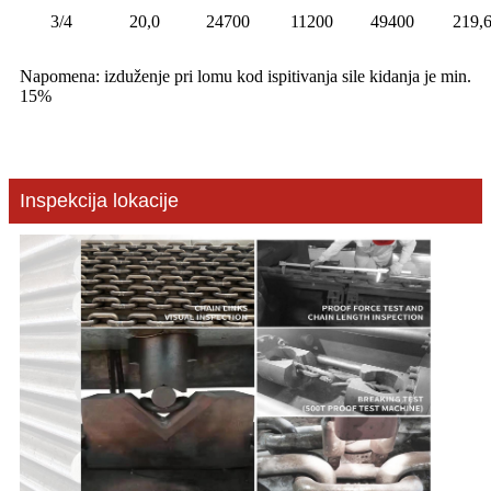
3/4
20,0
24700
11200
49400
219,
Napomena: izduženje pri lomu kod ispitivanja sile kidanja je min.
15%
Inspekcija lokacije