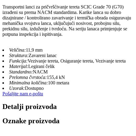
Transportni lanci za pričvršćivanje tereta SCIC Grade 70 (G70)
izrađeni su prema NACM standardima. Karike lanca su dobro
dizajnirane / kontrolirano zavarivanje i termička obrada osiguravaju
mehanička svojstva lanca, uključujući nosivost, probojnu silu,
prekidnu silu, izduženje i tvrdoću. Na seriju lanaca primjenjuje se
potpuna inspekcija i ispitivanja.
Veličina:
11,9 mm
Struktura:
Zavareni lanac
Funkcija:
Vezivanje tereta, Osiguranje tereta, Vezivanje tereta
Materijal:
Legirani čelik
Standardno:
NACM
Prelomna čvrstoća:
155,4 kN
Minimalna količina:
100 metara
Uzorak:
Dostupno
Pošaljite nam e-poštu
Detalji proizvoda
Oznake proizvoda