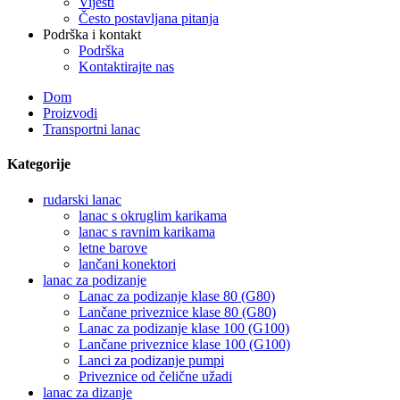
Vijesti
Često postavljana pitanja
Podrška i kontakt
Podrška
Kontaktirajte nas
Dom
Proizvodi
Transportni lanac
Kategorije
rudarski lanac
lanac s okruglim karikama
lanac s ravnim karikama
letne barove
lančani konektori
lanac za podizanje
Lanac za podizanje klase 80 (G80)
Lančane priveznice klase 80 (G80)
Lanac za podizanje klase 100 (G100)
Lančane priveznice klase 100 (G100)
Lanci za podizanje pumpi
Priveznice od čelične užadi
lanac za dizanje