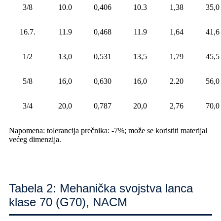
3/8
10.0
0,406
10.3
1,38
35,0
16.7.
11.9
0,468
11.9
1,64
41,6
1/2
13,0
0,531
13,5
1,79
45,5
5/8
16,0
0,630
16,0
2.20
56,0
3/4
20,0
0,787
20,0
2,76
70,0
Napomena: tolerancija prečnika: -7%; može se koristiti materijal
većeg dimenzija.
Tabela 2: Mehanička svojstva lanca
klase 70 (G70), NACM