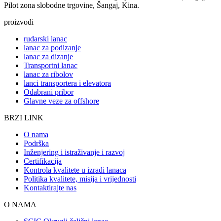
Pilot zona slobodne trgovine, Šangaj, Kina.
proizvodi
rudarski lanac
lanac za podizanje
lanac za dizanje
Transportni lanac
lanac za ribolov
lanci transportera i elevatora
Odabrani pribor
Glavne veze za offshore
BRZI LINK
O nama
Podrška
Inženjering i istraživanje i razvoj
Certifikacija
Kontrola kvalitete u izradi lanaca
Politika kvalitete, misija i vrijednosti
Kontaktirajte nas
O NAMA