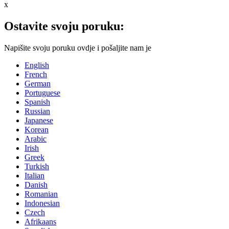
x
Ostavite svoju poruku:
Napišite svoju poruku ovdje i pošaljite nam je
English
French
German
Portuguese
Spanish
Russian
Japanese
Korean
Arabic
Irish
Greek
Turkish
Italian
Danish
Romanian
Indonesian
Czech
Afrikaans