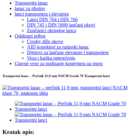
Transportni lanac
lanac za ribolov
lanci transportera i elevatora
Lanci DIN 764 i DIN 766
DIN 745 i DIN 5699 lančani okovi
Zupčanici okruglog lanca
Odabrani pribor
Crosby diže okove
AID konektori za rudarski lanac
Dijelovi za lančane elevatore i transportere
Veza i karika opterećenja
Glavne veze za podizanje kontejnera na moru
Transportni lanac – Prečnik 11,9 mm NACM Grade 70 Transportni lanci
Kratak opis: