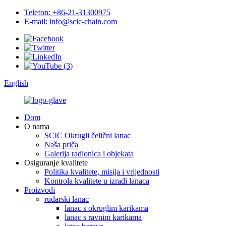
Telefon: +86-21-31300975
E-mail: info@scic-chain.com
English
Dom
O nama
SCIC Okrugli čelični lanac
Naša priča
Galerija radionica i objekata
Osiguranje kvalitete
Politika kvalitete, misija i vrijednosti
Kontrola kvalitete u izradi lanaca
Proizvodi
rudarski lanac
lanac s okruglim karikama
lanac s ravnim karikama