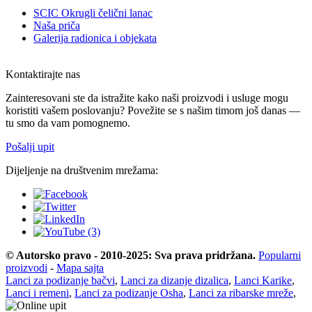
SCIC Okrugli čelični lanac
Naša priča
Galerija radionica i objekata
Kontaktirajte nas
Zainteresovani ste da istražite kako naši proizvodi i usluge mogu
koristiti vašem poslovanju? Povežite se s našim timom još danas —
tu smo da vam pomognemo.
Pošalji upit
Dijeljenje na društvenim mrežama:
© Autorsko pravo - 2010-2025: Sva prava pridržana.
Popularni
proizvodi
-
Mapa sajta
Lanci za podizanje bačvi
,
Lanci za dizanje dizalica
,
Lanci Karike
,
Lanci i remeni
,
Lanci za podizanje Osha
,
Lanci za ribarske mreže
,