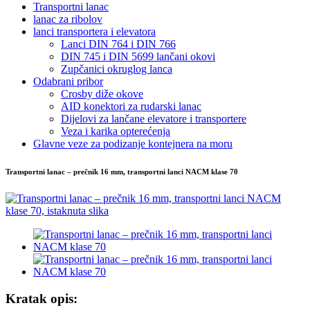
Transportni lanac
lanac za ribolov
lanci transportera i elevatora
Lanci DIN 764 i DIN 766
DIN 745 i DIN 5699 lančani okovi
Zupčanici okruglog lanca
Odabrani pribor
Crosby diže okove
AID konektori za rudarski lanac
Dijelovi za lančane elevatore i transportere
Veza i karika opterećenja
Glavne veze za podizanje kontejnera na moru
Transportni lanac – prečnik 16 mm, transportni lanci NACM klase 70
Kratak opis: