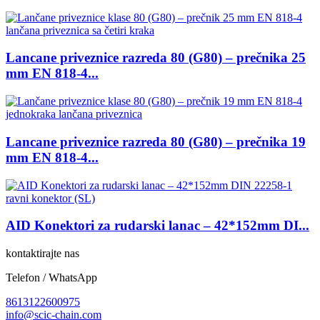
Lancane priveznice razreda 80 (G80) – prečnika 25
mm EN 818-4...
Lancane priveznice razreda 80 (G80) – prečnika 19
mm EN 818-4...
AID Konektori za rudarski lanac – 42*152mm DI...
kontaktirajte nas
Telefon / WhatsApp
8613122600975
info@scic-chain.com