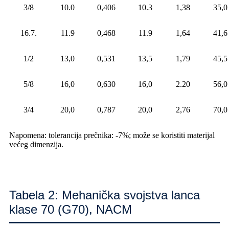
3/8
10.0
0,406
10.3
1,38
35,0
16.7.
11.9
0,468
11.9
1,64
41,6
1/2
13,0
0,531
13,5
1,79
45,5
5/8
16,0
0,630
16,0
2.20
56,0
3/4
20,0
0,787
20,0
2,76
70,0
Napomena: tolerancija prečnika: -7%; može se koristiti materijal
većeg dimenzija.
Tabela 2: Mehanička svojstva lanca
klase 70 (G70), NACM