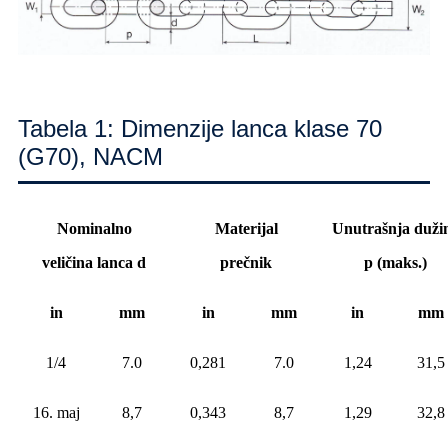
Tabela 1: Dimenzije lanca klase 70
(G70), NACM
Nominalno
Materijal
Unutrašnja duži
veličina lanca d
prečnik
p (maks.)
in
mm
in
mm
in
mm
1/4
7.0
0,281
7.0
1,24
31,5
16. maj
8,7
0,343
8,7
1,29
32,8