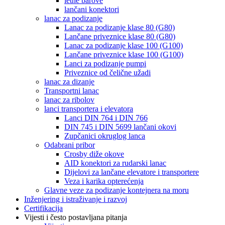
letne barove
lančani konektori
lanac za podizanje
Lanac za podizanje klase 80 (G80)
Lančane priveznice klase 80 (G80)
Lanac za podizanje klase 100 (G100)
Lančane priveznice klase 100 (G100)
Lanci za podizanje pumpi
Priveznice od čelične užadi
lanac za dizanje
Transportni lanac
lanac za ribolov
lanci transportera i elevatora
Lanci DIN 764 i DIN 766
DIN 745 i DIN 5699 lančani okovi
Zupčanici okruglog lanca
Odabrani pribor
Crosby diže okove
AID konektori za rudarski lanac
Dijelovi za lančane elevatore i transportere
Veza i karika opterećenja
Glavne veze za podizanje kontejnera na moru
Inženjering i istraživanje i razvoj
Certifikacija
Vijesti i često postavljana pitanja