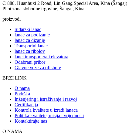
C-888, Huanhuxi 2 Road, Lin-Gang Special Area, Kina (Šangaj)
Pilot zona slobodne trgovine, Šangaj, Kina.
proizvodi
rudarski lanac
lanac za podizanje
lanac za dizanje
Transportni lanac
lanac za ribolov
lanci transportera i elevatora
Odabrani pribor
Glavne veze za offshore
BRZI LINK
O nama
Podrška
Inženjering i istraživanje i razvoj
Certifikacija
Kontrola kvalitete u izradi lanaca
Politika kvalitete, misija i vrijednosti
Kontaktirajte nas
O NAMA