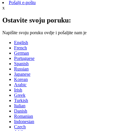
Pošalji e-poštu
x
Ostavite svoju poruku:
Napišite svoju poruku ovdje i pošaljite nam je
English
French
German
Portuguese
Spanish
Russian
Japanese
Korean
Arabic
Irish
Greek
Turkish
Italian
Danish
Romanian
Indonesian
Czech