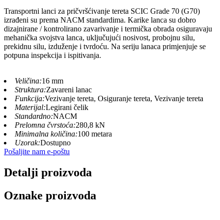
Transportni lanci za pričvršćivanje tereta SCIC Grade 70 (G70)
izrađeni su prema NACM standardima. Karike lanca su dobro
dizajnirane / kontrolirano zavarivanje i termička obrada osiguravaju
mehanička svojstva lanca, uključujući nosivost, probojnu silu,
prekidnu silu, izduženje i tvrdoću. Na seriju lanaca primjenjuje se
potpuna inspekcija i ispitivanja.
Veličina:
16 mm
Struktura:
Zavareni lanac
Funkcija:
Vezivanje tereta, Osiguranje tereta, Vezivanje tereta
Materijal:
Legirani čelik
Standardno:
NACM
Prelomna čvrstoća:
280,8 kN
Minimalna količina:
100 metara
Uzorak:
Dostupno
Pošaljite nam e-poštu
Detalji proizvoda
Oznake proizvoda