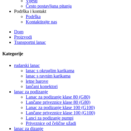
Vijesti
Često postavljana pitanja
Podrška i kontakt
Podrška
Kontaktirajte nas
Dom
Proizvodi
Transportni lanac
Kategorije
rudarski lanac
lanac s okruglim karikama
lanac s ravnim karikama
letne barove
lančani konektori
lanac za podizanje
Lanac za podizanje klase 80 (G80)
Lančane priveznice klase 80 (G80)
Lanac za podizanje klase 100 (G100)
Lančane priveznice klase 100 (G100)
Lanci za podizanje pumpi
Priveznice od čelične užadi
lanac za dizanje