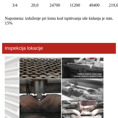
3/4
20,0
24700
11200
49400
219,
Napomena: izduženje pri lomu kod ispitivanja sile kidanja je min.
15%
Inspekcija lokacije