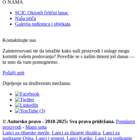
O NAMA
SCIC Okrugli čelični lanac
Naša priča
Galerija radionica i objekata
Kontaktirajte nas
Zainteresovani ste da istražite kako naši proizvodi i usluge mogu
koristiti vašem poslovanju? Povežite se s našim timom još danas —
tu smo da vam pomognemo.
Pošalji upit
Dijeljenje na društvenim mrežama:
© Autorsko pravo - 2010-2025: Sva prava pridržana.
Popularni
proizvodi
-
Mapa sajta
Lanci za ribarske mreže
,
Lanci za dizanje dizalica
,
Lanci za
podizanje Osha
,
Lanci i remeni
,
Lanci Karike
,
Lanci za podizanje