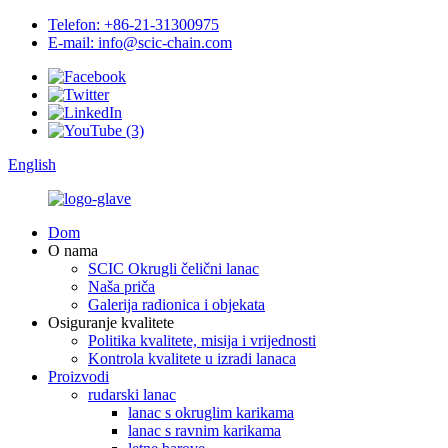
Telefon: +86-21-31300975
E-mail: info@scic-chain.com
English
Dom
O nama
SCIC Okrugli čelični lanac
Naša priča
Galerija radionica i objekata
Osiguranje kvalitete
Politika kvalitete, misija i vrijednosti
Kontrola kvalitete u izradi lanaca
Proizvodi
rudarski lanac
lanac s okruglim karikama
lanac s ravnim karikama