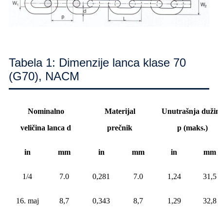
Tabela 1: Dimenzije lanca klase 70
(G70), NACM
Nominalno
Materijal
Unutrašnja duži
veličina lanca d
prečnik
p (maks.)
in
mm
in
mm
in
mm
1/4
7.0
0,281
7.0
1,24
31,5
16. maj
8,7
0,343
8,7
1,29
32,8