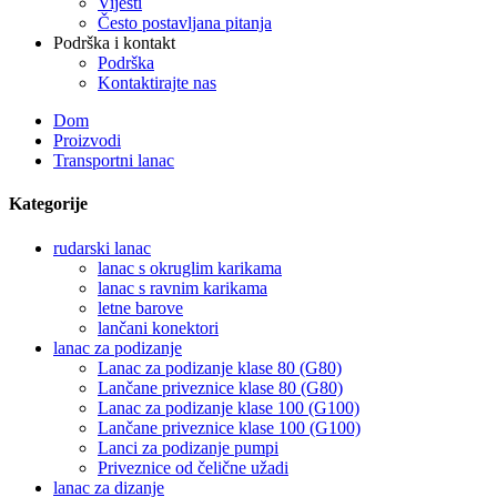
Vijesti
Često postavljana pitanja
Podrška i kontakt
Podrška
Kontaktirajte nas
Dom
Proizvodi
Transportni lanac
Kategorije
rudarski lanac
lanac s okruglim karikama
lanac s ravnim karikama
letne barove
lančani konektori
lanac za podizanje
Lanac za podizanje klase 80 (G80)
Lančane priveznice klase 80 (G80)
Lanac za podizanje klase 100 (G100)
Lančane priveznice klase 100 (G100)
Lanci za podizanje pumpi
Priveznice od čelične užadi
lanac za dizanje