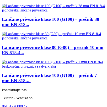
Lančane priveznice klase 100 (G100) – prečnik 38
mm EN 818...
Lančane priveznice klase 80 (G80) – prečnik 10 mm
EN 818-4...
Lančane priveznice klase 100 (G100) – prečnik 7
mm EN 818-...
kontaktirajte nas
Telefon / WhatsApp
8613122600975