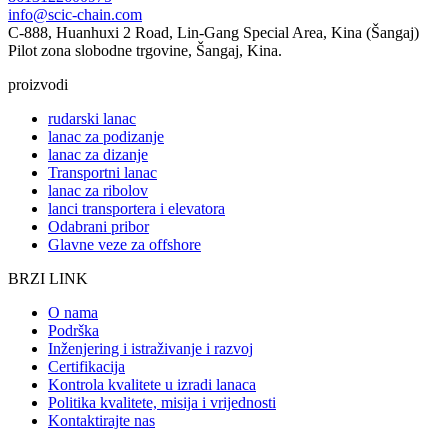
info@scic-chain.com
C-888, Huanhuxi 2 Road, Lin-Gang Special Area, Kina (Šangaj)
Pilot zona slobodne trgovine, Šangaj, Kina.
proizvodi
rudarski lanac
lanac za podizanje
lanac za dizanje
Transportni lanac
lanac za ribolov
lanci transportera i elevatora
Odabrani pribor
Glavne veze za offshore
BRZI LINK
O nama
Podrška
Inženjering i istraživanje i razvoj
Certifikacija
Kontrola kvalitete u izradi lanaca
Politika kvalitete, misija i vrijednosti
Kontaktirajte nas