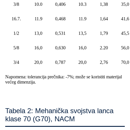
3/8
10.0
0,406
10.3
1,38
35,0
16.7.
11.9
0,468
11.9
1,64
41,6
1/2
13,0
0,531
13,5
1,79
45,5
5/8
16,0
0,630
16,0
2.20
56,0
3/4
20,0
0,787
20,0
2,76
70,0
Napomena: tolerancija prečnika: -7%; može se koristiti materijal
većeg dimenzija.
Tabela 2: Mehanička svojstva lanca
klase 70 (G70), NACM