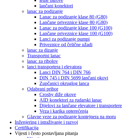
letne barove
lančani konektori
lanac za podizanje
Lanac za podizanje klase 80 (G80)
Lančane priveznice klase 80 (G80)
Lanac za podizanje klase 100 (G100)
Lančane priveznice klase 100 (G100)
Lanci za podizanje pumpi
Priveznice od čelične užadi
lanac za dizanje
Transportni lanac
lanac za ribolov
lanci transportera i elevatora
Lanci DIN 764 i DIN 766
DIN 745 i DIN 5699 lančani okovi
Zupčanici okruglog lanca
Odabrani pribor
Crosby diže okove
AID konektori za rudarski lanac
Dijelovi za lančane elevatore i transportere
Veza i karika opterećenja
Glavne veze za podizanje kontejnera na moru
Inženjering i istraživanje i razvoj
Certifikacija
Vijesti i često postavljana pitanja