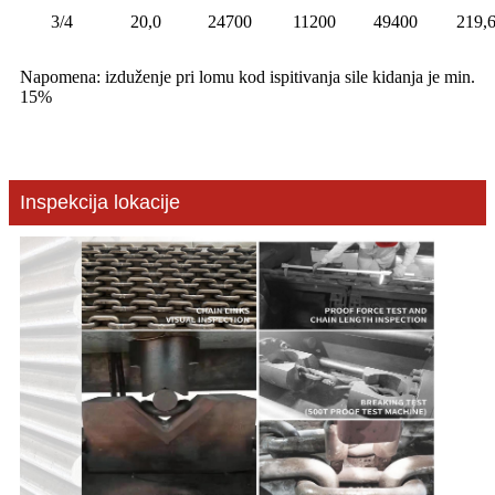
3/4
20,0
24700
11200
49400
219,
Napomena: izduženje pri lomu kod ispitivanja sile kidanja je min.
15%
Inspekcija lokacije