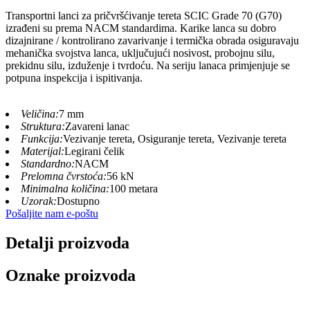
Transportni lanci za pričvršćivanje tereta SCIC Grade 70 (G70)
izrađeni su prema NACM standardima. Karike lanca su dobro
dizajnirane / kontrolirano zavarivanje i termička obrada osiguravaju
mehanička svojstva lanca, uključujući nosivost, probojnu silu,
prekidnu silu, izduženje i tvrdoću. Na seriju lanaca primjenjuje se
potpuna inspekcija i ispitivanja.
Veličina:
7 mm
Struktura:
Zavareni lanac
Funkcija:
Vezivanje tereta, Osiguranje tereta, Vezivanje tereta
Materijal:
Legirani čelik
Standardno:
NACM
Prelomna čvrstoća:
56 kN
Minimalna količina:
100 metara
Uzorak:
Dostupno
Pošaljite nam e-poštu
Detalji proizvoda
Oznake proizvoda