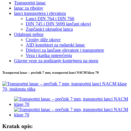
Transportni lanac
lanac za ribolov
lanci transportera i elevatora
Lanci DIN 764 i DIN 766
DIN 745 i DIN 5699 lančani okovi
Zupčanici okruglog lanca
Odabrani pribor
Crosby diže okove
AID konektori za rudarski lanac
Dijelovi za lančane elevatore i transportere
Veza i karika opterećenja
Glavne veze za podizanje kontejnera na moru
Transportni lanac – prečnik 7 mm, transportni lanci NACM klase 70
Kratak opis: