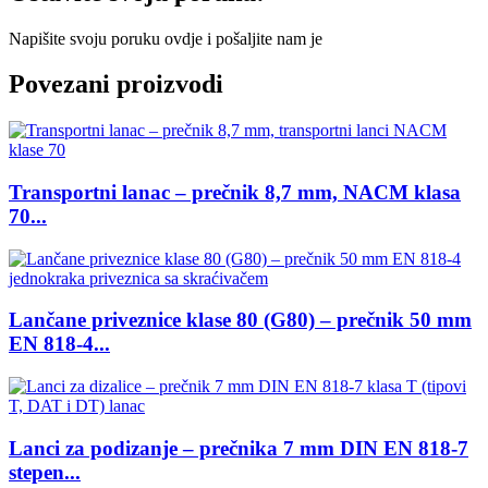
Napišite svoju poruku ovdje i pošaljite nam je
Povezani proizvodi
Transportni lanac – prečnik 8,7 mm, NACM klasa
70...
Lančane priveznice klase 80 (G80) – prečnik 50 mm
EN 818-4...
Lanci za podizanje – prečnika 7 mm DIN EN 818-7
stepen...