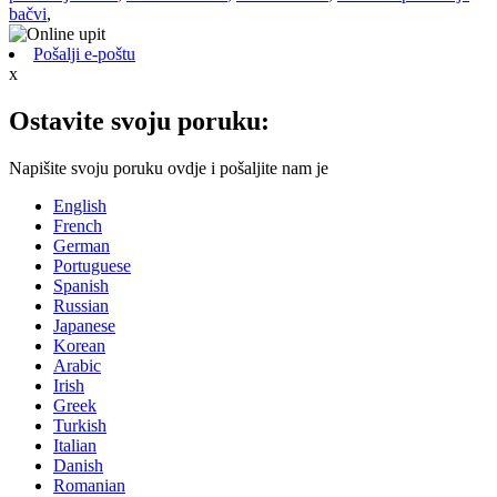
bačvi
,
Pošalji e-poštu
x
Ostavite svoju poruku:
Napišite svoju poruku ovdje i pošaljite nam je
English
French
German
Portuguese
Spanish
Russian
Japanese
Korean
Arabic
Irish
Greek
Turkish
Italian
Danish
Romanian